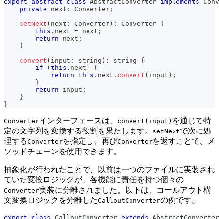
export
abstract
class
AbstractConverter
implements
Conv
private
 next
:
 Converter
;
setNext
(
next
:
 Converter
)
:
 Converter 
{
this
.
next 
=
 next
;
return
 next
;
}
convert
(
input
:
string
)
:
string
{
if
(
this
.
next
)
{
return
this
.
next
.
convert
(
input
)
;
}
return
 input
;
}
}
インターフェースは、
を通じて特
Converter
convert(input)
定の文字列を変換する役割を果たします。
で次に処
setNext
理する
を指定し、再び
を返すことで、メ
Converter
Converter
ソッドチェーンを使用できます。
抽象化が行われたことで、以前は一つのファイルに実装され
ていた変換ロジックが、各機能に責任を持つ個々の
実装に分離されました。以下は、コールアウト構
Converter
文変換ロジックを分離した
の例です。
CalloutConverter
export
class
CalloutConverter
extends
AbstractConverter