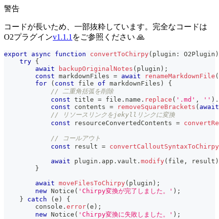
警告
コードが長いため、一部抜粋しています。完全なコードは
O2プラグイン
v1.1.1
をご参照ください 🙏
export
async
function
convertToChirpy
(
plugin
:
 O2Plugin
)
try
{
await
backupOriginalNotes
(
plugin
)
;
const
 markdownFiles 
=
await
renameMarkdownFile
(
for
(
const
 file 
of
 markdownFiles
)
{
// 二重角括弧を削除
const
 title 
=
 file
.
name
.
replace
(
'.md'
,
''
)
.
const
 contents 
=
removeSquareBrackets
(
await
// リソースリンクをjekyllリンクに変換
const
 resourceConvertedContents 
=
convertRe
// コールアウト
const
 result 
=
convertCalloutSyntaxToChirpy
await
 plugin
.
app
.
vault
.
modify
(
file
,
 result
)
}
await
moveFilesToChirpy
(
plugin
)
;
new
Notice
(
'Chirpy変換が完了しました。'
)
;
}
catch
(
e
)
{
console
.
error
(
e
)
;
new
Notice
(
'Chirpy変換に失敗しました。'
)
;