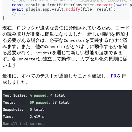
const
 result 
=
 frontMatterConverter
.
convert
(
await
 p
await
 plugin
.
app
.
vault
.
modify
(
file
,
 result
)
;
// ...
}
現在、ロジックが適切な責任に分離されているため、コード
の読み取りが非常に簡単になりました。新しい機能を追加す
る必要がある場合は、必要な
を実装するだけで済
Converter
みます。また、他の
がどのように動作するかを知
Converter
る必要がなく、
を通じて新しい機能を追加できま
setNext
す。各
は独立して動作し、カプセル化の原則に従
Converter
います。
最後に、すべてのテストが通過したことを確認し、
PR
を作
成しました。