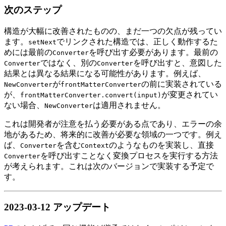
次のステップ
構造が大幅に改善されたものの、まだ一つの欠点が残ってい
ます。
でリンクされた構造では、正しく動作するた
setNext
めには最前の
を呼び出す必要があります。最前の
Converter
ではなく、別の
を呼び出すと、意図した
Converter
Converter
結果とは異なる結果になる可能性があります。例えば、
が
の前に実装されている
NewConverter
frontMatterConverter
が、
が変更されてい
frontMatterConverter.convert(input)
ない場合、
は適用されません。
NewConverter
これは開発者が注意を払う必要がある点であり、エラーの余
地があるため、将来的に改善が必要な領域の一つです。例え
ば、
を含む
のようなものを実装し、直接
Converter
Context
を呼び出すことなく変換プロセスを実行する方法
Converter
が考えられます。これは次のバージョンで実装する予定で
す。
2023-03-12 アップデート