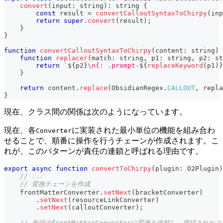
convert
(
input
:
string
)
:
string
{
const
 result 
=
convertCalloutSyntaxToChirpy
(
inp
return
super
.
convert
(
result
)
;
}
}
function
convertCalloutSyntaxToChirpy
(
content
:
string
)
function
replacer
(
match
:
string
,
 p1
:
string
,
 p2
:
st
return
`
${
p2
}
\n{: .prompt-
${
replaceKeyword
(
p1
)
}
}
return
 content
.
replace
(
ObsidianRegex
.
CALLOUT
,
 repla
}
現在、クラス間の関係は次のようになっています。
現在、各
に実装された最小単位の機能を組み合わ
Converter
せることで、順番に操作を行うチェーンが作成されます。こ
れが、このパターンが責任の連鎖と呼ばれる理由です。
export
async
function
convertToChirpy
(
plugin
:
 O2Plugin
)
// ...
// 変換チェーンを作成
    frontMatterConverter
.
setNext
(
bracketConverter
)
.
setNext
(
resourceLinkConverter
)
.
setNext
(
calloutConverter
)
;
// 先頭のfrontMatterConverterに変換を依頼し、接続さ