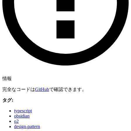
情報
完全なコードは
GitHub
で確認できます。
タグ:
typescript
obsidian
o2
design-pattern