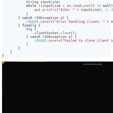
String
 inputLine
;
while
(
(
inputLine 
=
 in
.
readLine
(
)
)
!=
null
)
                out
.
println
(
"Echo: "
+
 inputLine
)
;
//
}
}
catch
(
IOException
 e
)
{
LOGGER
.
severe
(
"Error handling client: "
+
 e
}
finally
{
try
{
                clientSocket
.
close
(
)
;
}
catch
(
IOException
 e
)
{
LOGGER
.
severe
(
"Failed to close client s
}
}
}
}