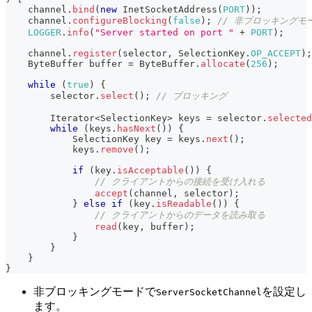
    channel
.
bind
(
new
InetSocketAddress
(
PORT
)
)
;
    channel
.
configureBlocking
(
false
)
;
// 非ブロッキングモ
LOGGER
.
info
(
"Server started on port "
+
PORT
)
;
    channel
.
register
(
selector
,
SelectionKey
.
OP_ACCEPT
)
;
ByteBuffer
 buffer 
=
ByteBuffer
.
allocate
(
256
)
;
while
(
true
)
{
        selector
.
select
(
)
;
// ブロッキング
Iterator
<
SelectionKey
>
 keys 
=
 selector
.
selected
while
(
keys
.
hasNext
(
)
)
{
SelectionKey
 key 
=
 keys
.
next
(
)
;
            keys
.
remove
(
)
;
if
(
key
.
isAcceptable
(
)
)
{
// クライアントからの接続を受け入れる
accept
(
channel
,
 selector
)
;
}
else
if
(
key
.
isReadable
(
)
)
{
// クライアントからのデータを読み取る
read
(
key
,
 buffer
)
;
}
}
}
}
非ブロッキングモードで
を設定し
ServerSocketChannel
ます。