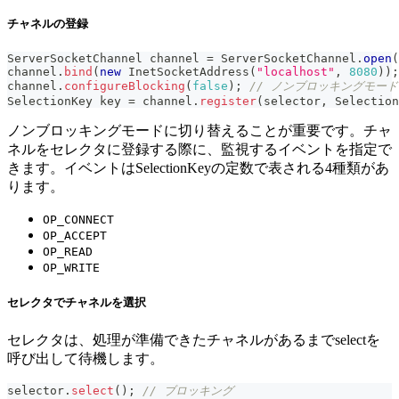
チャネルの登録
ServerSocketChannel
 channel 
=
ServerSocketChannel
.
open
(
channel
.
bind
(
new
InetSocketAddress
(
"localhost"
,
8080
)
)
;
channel
.
configureBlocking
(
false
)
;
// ノンブロッキングモード
SelectionKey
 key 
=
 channel
.
register
(
selector
,
Selection
ノンブロッキングモードに切り替えることが重要です。チャ
ネルをセレクタに登録する際に、監視するイベントを指定で
きます。イベントはSelectionKeyの定数で表される4種類があ
ります。
OP_CONNECT
OP_ACCEPT
OP_READ
OP_WRITE
セレクタでチャネルを選択
セレクタは、処理が準備できたチャネルがあるまでselectを
呼び出して待機します。
selector
.
select
(
)
;
// ブロッキング