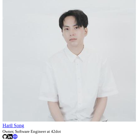
Haril Song
Owner, Software Engineer at 42dot