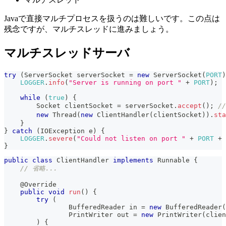
Javaで直接マルチプロセスを扱うのは難しいです。この点は
残念ですが、マルチスレッドに進みましょう。
マルチスレッドサーバ
try
(
ServerSocket
 serverSocket 
=
new
ServerSocket
(
PORT
)
LOGGER
.
info
(
"Server is running on port "
+
PORT
)
;
while
(
true
)
{
Socket
 clientSocket 
=
 serverSocket
.
accept
(
)
;
/
new
Thread
(
new
ClientHandler
(
clientSocket
)
)
.
sta
}
}
catch
(
IOException
 e
)
{
LOGGER
.
severe
(
"Could not listen on port "
+
PORT
+
}
public
class
ClientHandler
implements
Runnable
{
// 省略...
@Override
public
void
run
(
)
{
try
(
BufferedReader
 in 
=
new
BufferedReader
(
PrintWriter
 out 
=
new
PrintWriter
(
clien
)
{