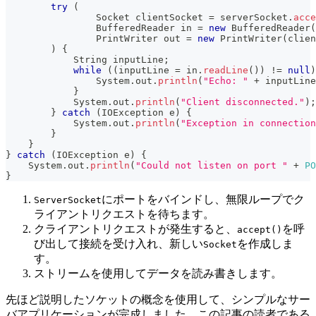
try
(
Socket
 clientSocket 
=
 serverSocket
.
acce
BufferedReader
 in 
=
new
BufferedReader
(
PrintWriter
 out 
=
new
PrintWriter
(
clien
)
{
String
 inputLine
;
while
(
(
inputLine 
=
 in
.
readLine
(
)
)
!=
null
)
System
.
out
.
println
(
"Echo: "
+
 inputLine
}
System
.
out
.
println
(
"Client disconnected."
)
;
}
catch
(
IOException
 e
)
{
System
.
out
.
println
(
"Exception in connection
}
}
}
catch
(
IOException
 e
)
{
System
.
out
.
println
(
"Could not listen on port "
+
PO
}
にポートをバインドし、無限ループでク
ServerSocket
ライアントリクエストを待ちます。
クライアントリクエストが発生すると、
を呼
accept()
び出して接続を受け入れ、新しい
を作成しま
Socket
す。
ストリームを使用してデータを読み書きします。
先ほど説明したソケットの概念を使用して、シンプルなサー
バアプリケーションが完成しました。この記事の読者である