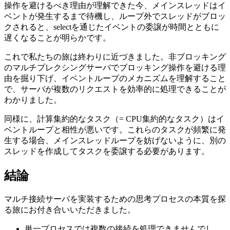
操作を避けるべき理由が理解できた今、メインスレッドはイ
ベントが発生するまで待機し、ループ外でスレッドがブロッ
クされると、selectを通じたイベントの委譲が時間とともに
遅くなることが明らかです。
これで私たちの旅は終わりに近づきました。非ブロッキング
のマルチプレクシングサーバでブロッキング操作を避ける理
由を掘り下げ、イベントループのメカニズムを理解すること
で、サーバが複数のリクエストを効率的に処理できることが
わかりました。
同様に、計算集約的なタスク（= CPU集約的なタスク）はイ
ベントループと相性が悪いです。これらのタスクが頻繁に発
生する場合、メインスレッドループを妨げないように、別の
スレッドを作成してタスクを委譲する必要があります。
結論
マルチ接続サーバを実装するための思考プロセスの本質を探
る旅にお付き合いいただきました。
単一プロセスでは複数の接続を処理できませんでし