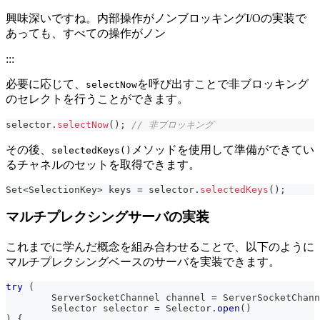
興味深いですね。内部操作がノンブロッキングI/Oの実装で
あっても、すべての操作がノン
:::
必要に応じて、
を呼び出すことで非ブロッキング
selectNow
のセレクトを行うことができます。
selector
.
selectNow
(
)
;
// 非ブロッキング
その後、
メソッドを使用して準備ができてい
selectedKeys()
るチャネルのセットを取得できます。
Set
<
SelectionKey
>
 keys 
=
 selector
.
selectedKeys
(
)
;
マルチプレクシングサーバの実装
これまでに学んだ概念を組み合わせることで、以下のように
マルチプレクシングベースのサーバを実装できます。
try
(
ServerSocketChannel
 channel 
=
ServerSocketChann
Selector
 selector 
=
Selector
.
open
(
)
)
{