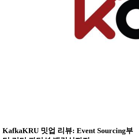
KafkaKRU 밋업 리뷰: Event Sourcing부