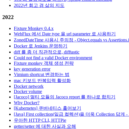
2022년 회고 겸 삶의 지도
2022
Fixture Monkey 0.4.x
WebFlux 에서 Date type 을 url parameter 로 사용하기
ZonedDateTime 사용시 주의점 - Object.equals vs Assertions.
Docker 로 Jenkins 운영하기
diff 를 좀 더 직관적으로, difftastic
Could not find a valid Docker environment
Fixture monkey 객체 생성 전략
key generation error
Vimium shortcut 변경하는 법
mac 키보드 반복입력 활성화
Docker network
Docker volume
[Jacoco] 멀티 모듈의 Jacoco report 를 하나로 합치기
Why Docker?
[Kubernetes] 쿠버네티스 훑어보기
[Java] First collection(일급 컬렉션)을 더욱 Collection 답게 - i
우아한 HTTP CLI, HTTPie
getter/setter 에 대한 사실과 오해