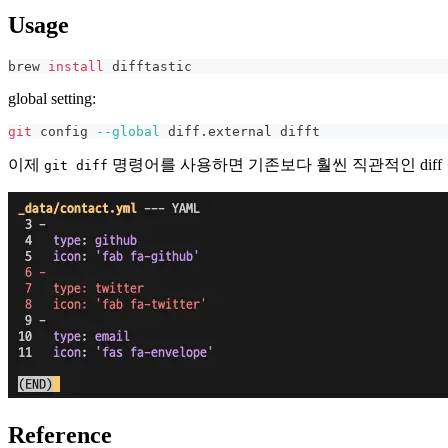
Usage
brew 
install
 difftastic
global setting:
git
 config 
--global
 diff.external difft
이제
명령어를 사용하면 기존보다 훨씬 직관적인 diff 
git diff
Reference