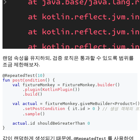
랜덤 속성을 유지하되, 검증 로직은 통과할 수 있도록 범위를
조금 제한해보자.
@RepeatedTest
(
10
)
fun
postCondition
(
)
{
val
 fixtureMonkey 
=
 FixtureMonkey
.
builder
(
)
.
plugin
(
KotlinPlugin
(
)
)
.
build
(
)
val
actual
=
 fixtureMonkey
.
giveMeBuilder
<
Product
>
(
)
.
setPostCondition
{
 it
.
id 
>
0
}
// 생성 객체의 
.
sample
(
)
actual
.
id shouldBeGreaterThan 
0
}
값이 랜덤하게 생성되기 때문에,
를 사용하여
@RepeatedTest