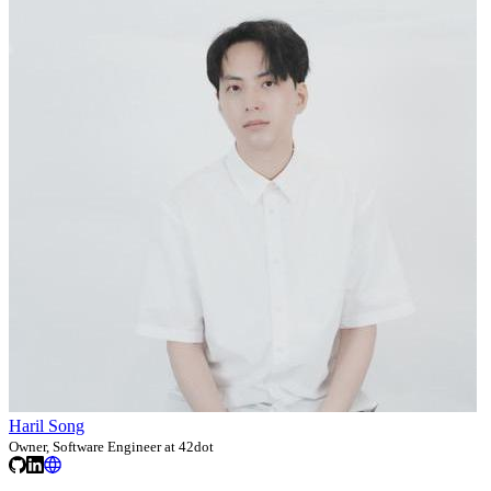
Haril Song
Owner, Software Engineer at 42dot