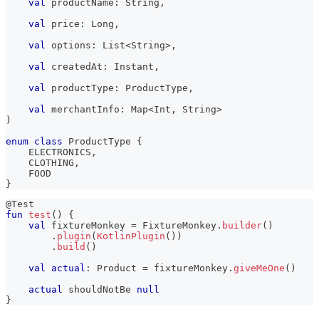
val
 productName
:
 String
,
val
 price
:
 Long
,
val
 options
:
 List
<
String
>
,
val
 createdAt
:
 Instant
,
val
 productType
:
 ProductType
,
val
 merchantInfo
:
 Map
<
Int
,
 String
>
)
enum
class
 ProductType 
{
    ELECTRONICS
,
    CLOTHING
,
    FOOD
}
@Test
fun
test
(
)
{
val
 fixtureMonkey 
=
 FixtureMonkey
.
builder
(
)
.
plugin
(
KotlinPlugin
(
)
)
.
build
(
)
val
actual
:
 Product 
=
 fixtureMonkey
.
giveMeOne
(
)
actual
 shouldNotBe 
null
}