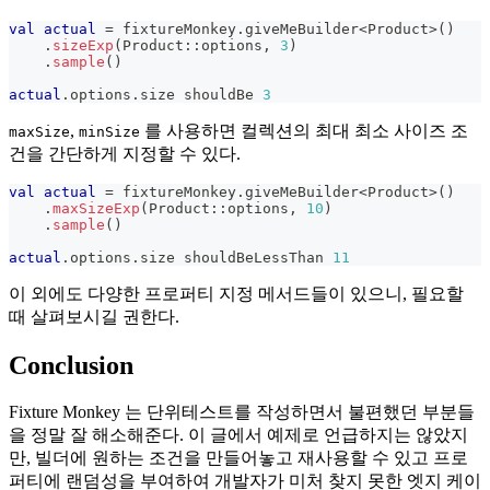
val
actual
=
 fixtureMonkey
.
giveMeBuilder
<
Product
>
(
)
.
sizeExp
(
Product
::
options
,
3
)
.
sample
(
)
actual
.
options
.
size shouldBe 
3
,
를 사용하면 컬렉션의 최대 최소 사이즈 조
maxSize
minSize
건을 간단하게 지정할 수 있다.
val
actual
=
 fixtureMonkey
.
giveMeBuilder
<
Product
>
(
)
.
maxSizeExp
(
Product
::
options
,
10
)
.
sample
(
)
actual
.
options
.
size shouldBeLessThan 
11
이 외에도 다양한 프로퍼티 지정 메서드들이 있으니, 필요할
때 살펴보시길 권한다.
Conclusion
Fixture Monkey 는 단위테스트를 작성하면서 불편했던 부분들
을 정말 잘 해소해준다. 이 글에서 예제로 언급하지는 않았지
만, 빌더에 원하는 조건을 만들어놓고 재사용할 수 있고 프로
퍼티에 랜덤성을 부여하여 개발자가 미처 찾지 못한 엣지 케이