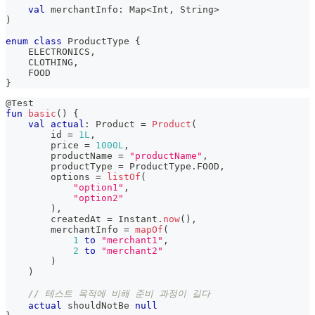
val
 merchantInfo
:
 Map
<
Int
,
 String
>
)
enum
class
 ProductType 
{
    ELECTRONICS
,
    CLOTHING
,
    FOOD
}
@Test
fun
basic
(
)
{
val
actual
:
 Product 
=
Product
(
        id 
=
1L
,
        price 
=
1000L
,
        productName 
=
"productName"
,
        productType 
=
 ProductType
.
FOOD
,
        options 
=
listOf
(
"option1"
,
"option2"
)
,
        createdAt 
=
 Instant
.
now
(
)
,
        merchantInfo 
=
mapOf
(
1
to
"merchant1"
,
2
to
"merchant2"
)
)
// 테스트 목적에 비해 준비 과정이 길다
actual
 shouldNotBe 
null