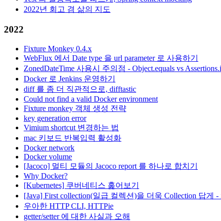
2022년 회고 겸 삶의 지도
2022
Fixture Monkey 0.4.x
WebFlux 에서 Date type 을 url parameter 로 사용하기
ZonedDateTime 사용시 주의점 - Object.equals vs Assertions.
Docker 로 Jenkins 운영하기
diff 를 좀 더 직관적으로, difftastic
Could not find a valid Docker environment
Fixture monkey 객체 생성 전략
key generation error
Vimium shortcut 변경하는 법
mac 키보드 반복입력 활성화
Docker network
Docker volume
[Jacoco] 멀티 모듈의 Jacoco report 를 하나로 합치기
Why Docker?
[Kubernetes] 쿠버네티스 훑어보기
[Java] First collection(일급 컬렉션)을 더욱 Collection 답게 - i
우아한 HTTP CLI, HTTPie
getter/setter 에 대한 사실과 오해