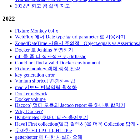
2022년 회고 겸 삶의 지도
2022
Fixture Monkey 0.4.x
WebFlux 에서 Date type 을 url parameter 로 사용하기
ZonedDateTime 사용시 주의점 - Object.equals vs Assertions.
Docker 로 Jenkins 운영하기
diff 를 좀 더 직관적으로, difftastic
Could not find a valid Docker environment
Fixture monkey 객체 생성 전략
key generation error
Vimium shortcut 변경하는 법
mac 키보드 반복입력 활성화
Docker network
Docker volume
[Jacoco] 멀티 모듈의 Jacoco report 를 하나로 합치기
Why Docker?
[Kubernetes] 쿠버네티스 훑어보기
[Java] First collection(일급 컬렉션)을 더욱 Collection 답게 - i
우아한 HTTP CLI, HTTPie
getter/setter 에 대한 사실과 오해